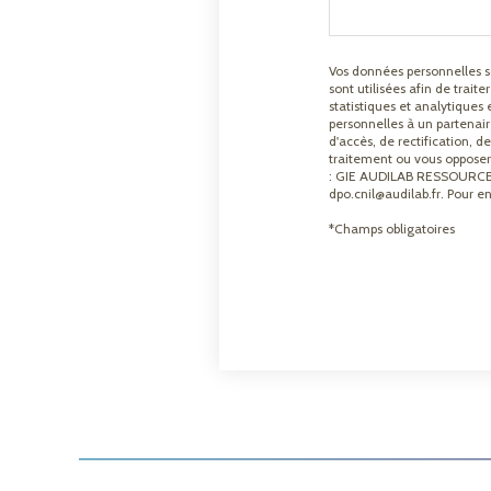
Vos données personnelles s
sont utilisées afin de trait
statistiques et analytique
personnelles à un partenai
d'accès, de rectification,
traitement ou vous opposer 
: GIE AUDILAB RESSOURCES 
dpo.cnil@audilab.fr. Pour en
*Champs obligatoires