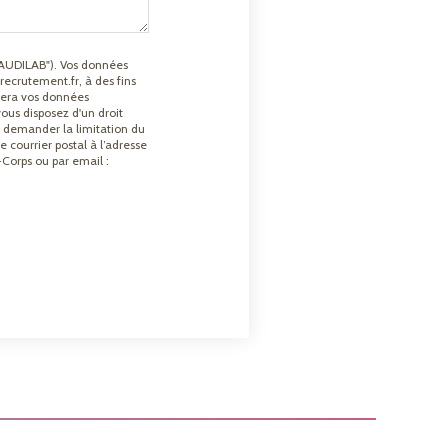
("AUDILAB"). Vos données
recrutement.fr, à des fins
uera vos données
us disposez d'un droit
t demander la limitation du
 courrier postal à l’adresse
orps ou par email :